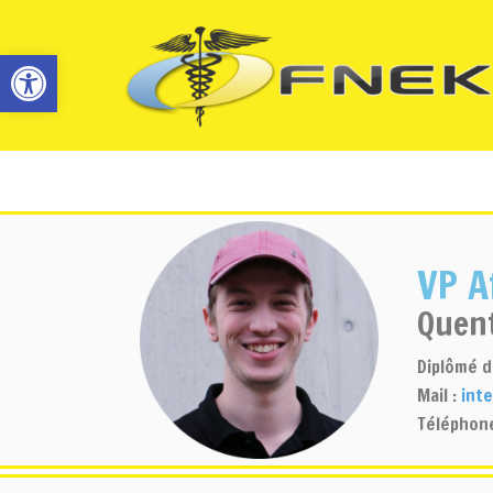
Ouvrir la barre d’outils
VP A
Quent
Diplômé d
Mail :
int
Téléphone