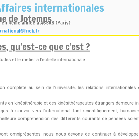
ffaires internationales
ne de Jotemps
 en 4ème année à ASSAS (Paris)
ernational@fnek.fr
s, qu’est-ce que c’est ?
études et le métier à l’échelle internationale.
 complète au sein de l’université, les relations internationales e
ants en kinésithérapie et des kinésithérapeutes étrangers demeure in
s à s’ouvrir vers l’international tant scientifiquement, humai
ne meilleure compréhension des différents courants de pensées scien
 sont omniprésentes, nous nous devons de continuer à développer