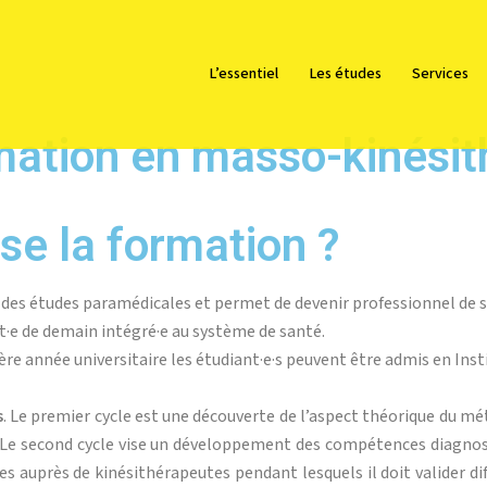
L’essentiel
Les études
Services
mation en masso-kinésit
e la formation ?
 des études paramédicales et permet de devenir professionnel de s
ant·e de demain intégré·e au système de santé.
ère année universitaire les étudiant·e·s peuvent être admis en In
s
. Le premier cycle est une découverte de l’aspect théorique du mé
. Le second cycle vise un développement des compétences diagnost
ges auprès de kinésithérapeutes pendant lesquels il doit valider