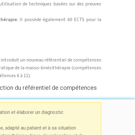
utilisation de techniques basées sur des preuves
thérapie
. Il possède également 60 ECTS pour la
5 introduit un nouveau référentiel de compétences
ratique de la masso-kinésithérapie (compétences
étences 6 à 11).
ction du référentiel de compétences
ation et élaborer un diagnostic
, adapté au patient et à sa situation