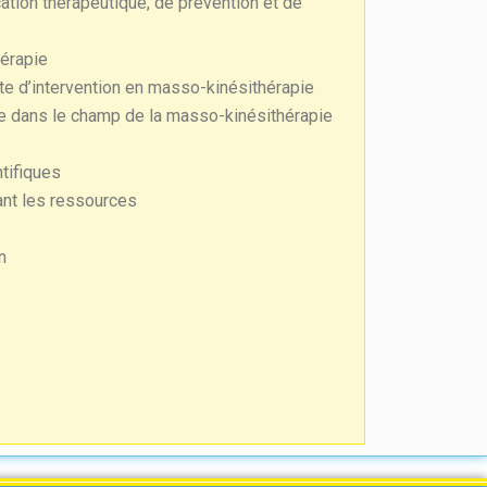
tion thérapeutique, de prévention et de
érapie
xte d’intervention en masso-kinésithérapie
se dans le champ de la masso-kinésithérapie
tifiques
sant les ressources
n