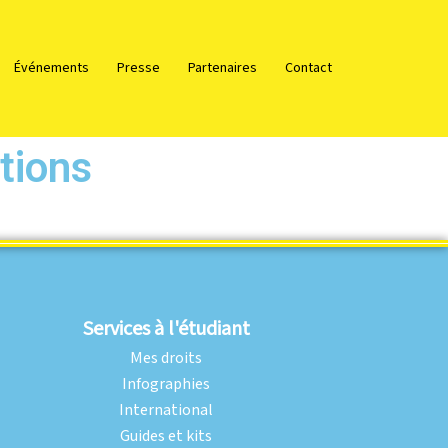
Événements
Presse
Partenaires
Contact
tions
Services à l'étudiant
Mes droits
Infographies
International
Guides et kits