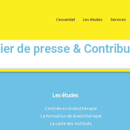
L’essentiel
Les études
Services
ier de presse & Contribu
Les études
L'entrée en kinésithérapie
La formation de kinésithérapie
La carte des instituts