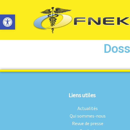
Ouvrir la barre d’outils
Doss
© 2026 FNEK. Fièrement propulsé par
Sydney
Liens utiles
Actualités
Qui sommes-nous
Revue de presse