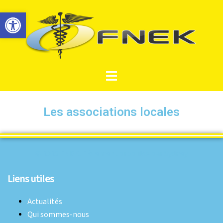
Ouvrir la barre d’outils
Les associations locales
© 2026 FNEK. Fièrement propulsé par
Sydney
Liens utiles
Actualités
Qui sommes-nous