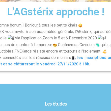
L'AGstérix approche !
mne bonum ! Bonjour à tous les petits kinés
K vous invite à son assemblée générale, l’AGstérix, qui se dé
toile
via l’application Zoom le 5 et 6 Décembre 2020
!
à nous de montrer à l’empereur
Confinemus Covidum
qu’un 
ductibles FNEKards résiste encore et toujours à l’isolement!
z connectés sur les réseaux de menhirs
,
les inscriptions a
t et se clôtureront le vendredi 27/11/2020 à 18h
.
Les études