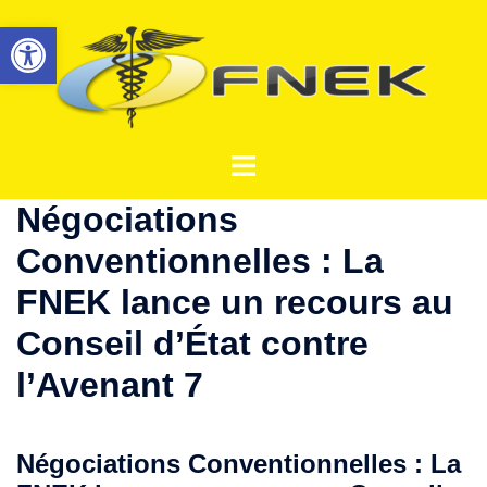
Aller
Ouvrir la barre d’outils
au
contenu
Ouvrir/fermer
le
Négociations
menu
Conventionnelles : La
FNEK lance un recours au
Conseil d’État contre
l’Avenant 7
Négociations Conventionnelles : La