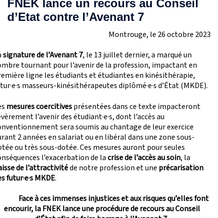
FNEK lance un recours au Conseil
d’Etat contre l’Avenant 7
Montrouge, le 26 octobre 2023
a
signature de l’Avenant 7
, le 13 juillet dernier, a marqué un
ombre tournant pour l’avenir de la profession, impactant en
remière ligne les étudiants et étudiantes en kinésithérapie,
utur·e·s masseurs-kinésithérapeutes diplômé·e·s d’État (MKDE).
es
mesures coercitives
présentées dans ce texte impacteront
vèrement l’avenir des étudiant·e·s, dont l’accès au
onventionnement sera soumis au chantage de leur exercice
urant 2 années en salariat ou en libéral dans une zone sous-
otée ou très sous-dotée. Ces mesures auront pour seules
onséquences l’exacerbation de la
crise de l’accès au soin
, la
isse de l’attractivité
de notre profession et une
précarisation
es futur·e·s MKDE
.
Face à ces immenses injustices et aux risques qu’elles font
encourir, la FNEK lance une procédure de recours au Conseil