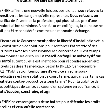
d’État afin de faire barrage à l’Avenant 7.
a FNEK affirme une nouvelle fois ses positions :
nous
refusons la
oercition
et les dangers qu’elle représente.
Nous refusons un
crifice
de l’avenir de la profession, qui plus est, au prix d’une
valorisation si minime. À nos futur·e·s collègues, la jeunesse ne
oit pas être considérée comme une monnaie d’échange.
l’heure où le
Gouvernement prône la liberté d’installation
et la
o-construction de solutions pour renforcer l’attractivité des
rritoires avec les professionnel·le·s concerné·e·s, il est temps
’harmoniser les discours.
La coercition fragilise notre système
e santé
autant qu’elle est inefficace pour répondre aux enjeux
ctuels des déserts médicaux. Selon la DREES ¹, en décembre
021, “l’obligation temporaire d’exercice en zone sous-
édicalisée est une solution de court terme, qui dans certains cas
eut être contre-productive à long terme”. Pour la viabilité de
os politiques de santé, au cœur d’un système en souffrance, il
aut
s’écouter, construire, et agir
.
a FNEK ne cessera jamais de se battre pour défendre les droits
 celles et ceux qu’elle représente.