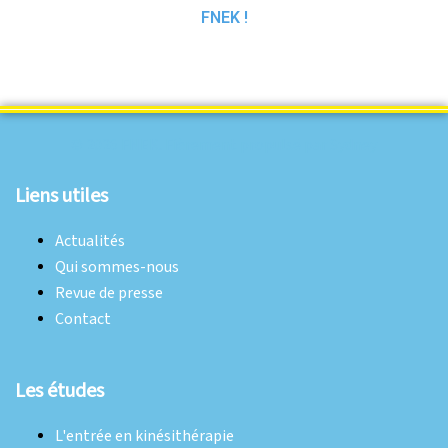
FNEK !
© 2026 FNEK. Fièrement propulsé par
Sydney
Liens utiles
Actualités
Qui sommes-nous
Revue de presse
Contact
Les études
L'entrée en kinésithérapie