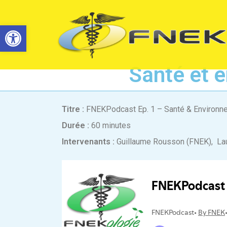
Ouvrir la barre d’outils
Santé et e
Titre :
FNEKPodcast Ep. 1 – Santé & Environnem
Durée :
60 minutes
Intervenants :
Guillaume Rousson (FNEK), Laur