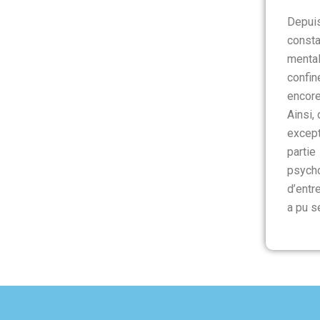
Depuis
consta
mental
confin
encore
Ainsi,
except
partie
psych
d’entr
a pu s
© 2026 FNEK. Fièrement propulsé par
Sydney