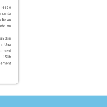
l est à
a santé
 lié au
tude ou
’un don
.s. Une
gnement
e 150h
gnement