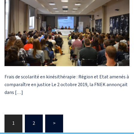
Frais de scolarité en kinésithérapie : Région et Etat amenés à
comparaître en justice Le 2 octobre 2019, la FNEK annonçait
dans […]
Pagination
1
2
>
des